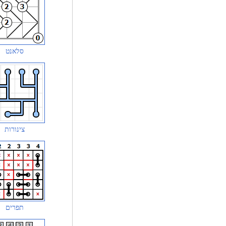
סלאנט
צינורות
תפרים