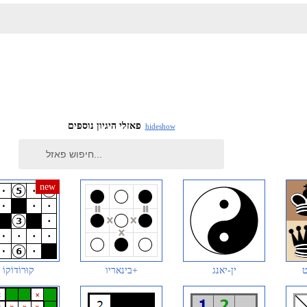
פאזלי היגיון נוספים
hide
show
ט
ין-יאנג
בינאריו+
קוּרוֹדוֹקוֹ