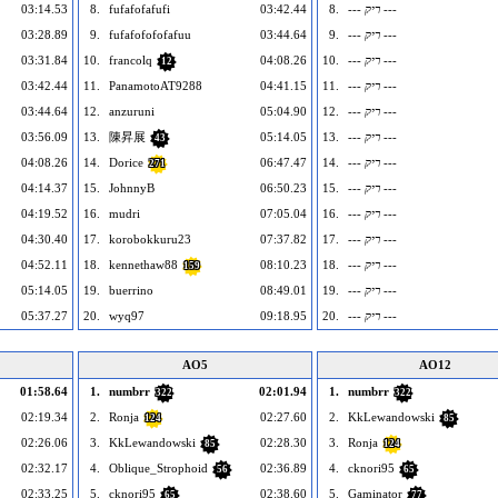
--- ריק ---
8.
03:42.44
fufafofafufi
8.
03:14.53
--- ריק ---
9.
03:44.64
fufafofofofafuu
9.
03:28.89
--- ריק ---
10.
04:08.26
francolq
10.
03:31.84
12
--- ריק ---
11.
04:41.15
PanamotoAT9288
11.
03:42.44
--- ריק ---
12.
05:04.90
anzuruni
12.
03:44.64
--- ריק ---
13.
05:14.05
陳昇展
13.
03:56.09
43
--- ריק ---
14.
06:47.47
Dorice
14.
04:08.26
271
--- ריק ---
15.
06:50.23
JohnnyB
15.
04:14.37
--- ריק ---
16.
07:05.04
mudri
16.
04:19.52
--- ריק ---
17.
07:37.82
korobokkuru23
17.
04:30.40
--- ריק ---
18.
08:10.23
kennethaw88
18.
04:52.11
159
--- ריק ---
19.
08:49.01
buerrino
19.
05:14.05
--- ריק ---
20.
09:18.95
wyq97
20.
05:37.27
AO5
AO12
01:58.64
1.
numbrr
02:01.94
1.
numbrr
322
322
02:19.34
2.
Ronja
02:27.60
2.
KkLewandowski
124
85
02:26.06
3.
KkLewandowski
02:28.30
3.
Ronja
85
124
02:32.17
4.
Oblique_Strophoid
02:36.89
4.
cknori95
56
65
02:33.25
5.
cknori95
02:38.60
5.
Gaminator
65
77