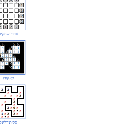
גורדי שחקים
קאקורו
סלית'רלינק