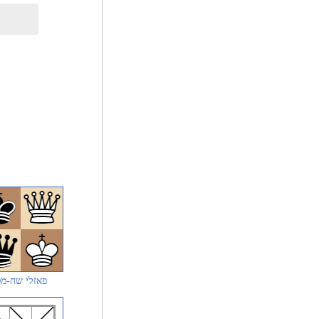
פאזלי שח-מ