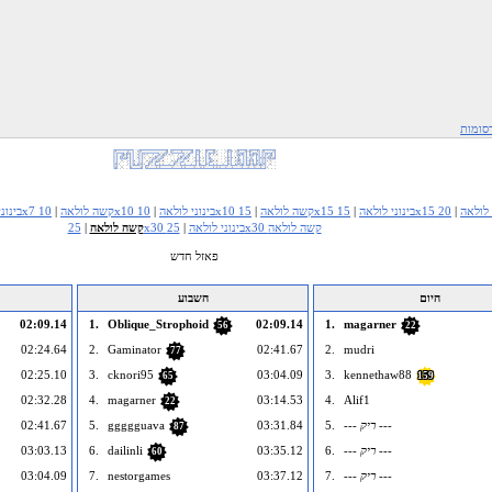
סומות
שה לולאה
|
15x15 בינוני לולאה
|
10x10 קשה לולאה
|
10x10 בינוני לולאה
|
7x7 קשה לולאה
|
7x7 בינ
25x30 קשה לולאה
25x30 בינוני לולאה
|
קשה לולאה
|
פאזל חדש
היום
השבוע
02:09.14
1.
Oblique_Strophoid
02:09.14
1.
magarner
56
22
02:24.64
2.
Gaminator
02:41.67
2.
mudri
77
02:25.10
3.
cknori95
03:04.09
3.
kennethaw88
65
159
02:32.28
4.
magarner
03:14.53
4.
Alif1
22
--- ריק ---
5.
03:31.84
ggggguava
5.
02:41.67
87
--- ריק ---
6.
03:35.12
dailinli
6.
03:03.13
60
--- ריק ---
7.
03:37.12
nestorgames
7.
03:04.09