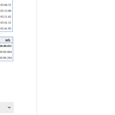
03:06.51
03:13.80
03:21.65
03:41.31
03:41.95
info
00:00.011
00:00.064
00:00.204