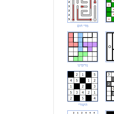
מדי חום
נורומינו
היטורי