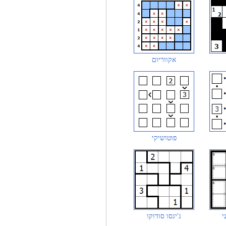
אקווריום
פוטושיקי
י
ג'יגסו סודוקו