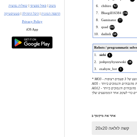
משוב
|
פאזל ספציפי
|
שאלות נפוצות
6.
chihiro
92
7.
Bluegill16384
הדפסה המונית
|
היכל התהילה
|
סטטיסטיקה
216
8.
Gaminator
77
Privacy Policy
9.
quad
102
iOS App
10.
dailinli
60
Robots / programmatic solve
1.
siebi
1
2.
joshprzybyszewski
18
3.
exabyte_bot
3
ים כדי לעקוב אחר הממוצעים שלך
אתר את מיקומך ב