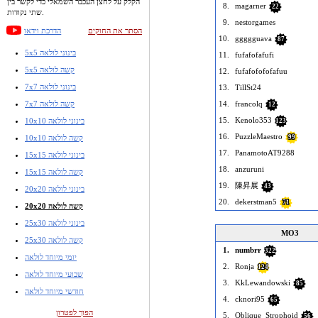
הקלק על לחצן העכבר השמאלי כדי לקשר בין
8.
magarner
22
שתי נקודות.
9.
nestorgames
הסתר את החוקים
הדרכת וידאו
10.
ggggguava
87
5x5 בינוני לולאה
11.
fufafofafufi
5x5 קשה לולאה
12.
fufafofofofafuu
7x7 בינוני לולאה
13.
TillSt24
7x7 קשה לולאה
14.
francolq
12
15.
Kenolo353
10x10 בינוני לולאה
123
16.
PuzzleMaestro
10x10 קשה לולאה
99
17.
PanamotoAT9288
15x15 בינוני לולאה
18.
anzuruni
15x15 קשה לולאה
19.
陳昇展
43
20x20 בינוני לולאה
20.
dekerstman5
71
20x20 קשה לולאה
25x30 בינוני לולאה
MO3
25x30 קשה לולאה
1.
numbrr
322
יומי מיוחד לולאה
2.
Ronja
124
שבועי מיוחד לולאה
3.
KkLewandowski
85
חודשי מיוחד לולאה
4.
cknori95
65
הפוך לפטרון
5.
Oblique_Strophoid
56