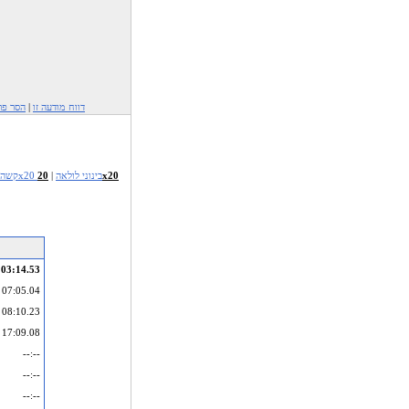
דווח מודעה זו
|
הסר פר
20x20 בינוני לולאה
|
20x20
15x15 ק
03:14.53
07:05.04
08:10.23
17:09.08
--:--
--:--
--:--