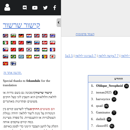
קישור שרשור
הצמד פרסומות
וני לולאה
|
5x5 קשה לולאה
|
5x5 בינוני לולאה
|
תרגמו אתר זה.
החודש
Special thanks to
fekundulo
for the
translation
1.
Oblique_Strophoid
56
2.
isonan2025
קישור שרשור
(המכונה גם בשם גדרות
או
2
לולאת הלולאות) הוא תשבץ לוגי בעל חוקים
3.
harveyrice
53
פשוטים ופתרונות מאתגרים.
4.
quad
102
הם פשוטים.
החוקים
עליך לשרטט קווים בין
5.
Gaminator
77
הנקודות על מנת ליצור לולאה יחידה נטולת
הצטלבויות או התענפויות. כל ספרה מציינת
6.
dailinli
60
כמה קווים עוקפים אותה.
7.
cknori95
הקלק על לחצן העכבר הימני כדי לסמן באיקס.
65