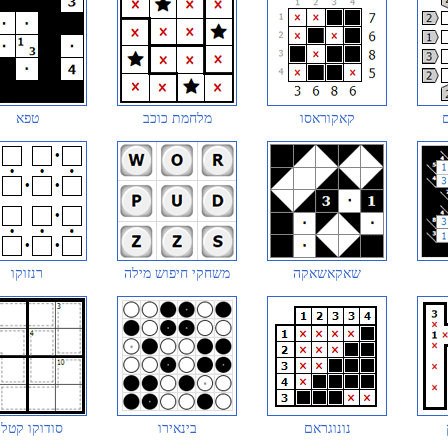
קאקוראסו
מלחמת כוכב
טפא
שאקאשאקה
משחקי חיפוש מילה
רנזוקו
נונוגראם
בינאירו
סודוקו קטלנ