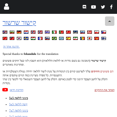
קישור שרשור
תרגמו אתר זה.
Special thanks to
fekundulo
for the translation
קישור שרשור
(המכונה גם בשם גדרות
או לולאת הלולאות) הוא תשבץ לוגי בעל חוקים פשוטים
ופתרונות מאתגרים.
הם פשוטים.
החוקים
עליך לשרטט קווים בין הנקודות על מנת ליצור לולאה יחידה נטולת הצטלבויות או
התענפויות. כל ספרה מציינת כמה קווים עוקפים אותה.
הקלק על לחצן העכבר הימני כדי לסמן באיקס. הקלק על לחצן העכבר השמאלי כדי לקשר בין שתי
נקודות.
הסתר את החוקים
הדרכת וידאו
5x5 בינוני לולאה
5x5 קשה לולאה
7x7 בינוני לולאה
7x7 קשה לולאה