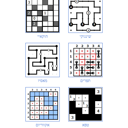
שינגוקי
הוקאיי
תפרים
מאסיו
טפא
אקווריום