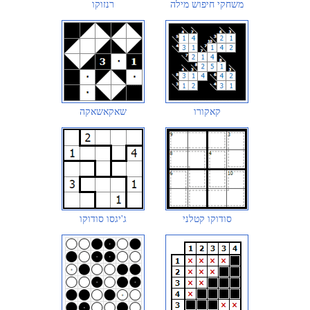
משחקי חיפוש מילה
רנזוקו
קאקורו
שאקאשאקה
סודוקו קטלני
ג'יגסו סודוקו