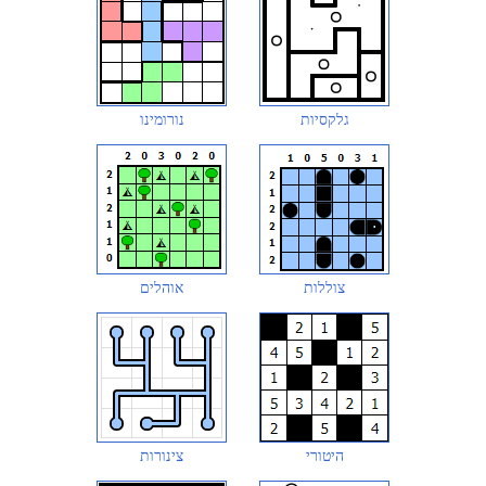
גלקסיות
נורומינו
צוללות
אוהלים
היטורי
צינורות