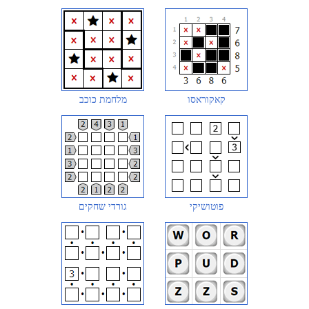
קאקוראסו
מלחמת כוכב
פוטושיקי
גורדי שחקים