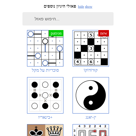
פאזלי היגיון נוספים
hide
show
קוּרוֹדוֹקוֹ
סוכריות על מקל
ין-יאנג
בינאריו+