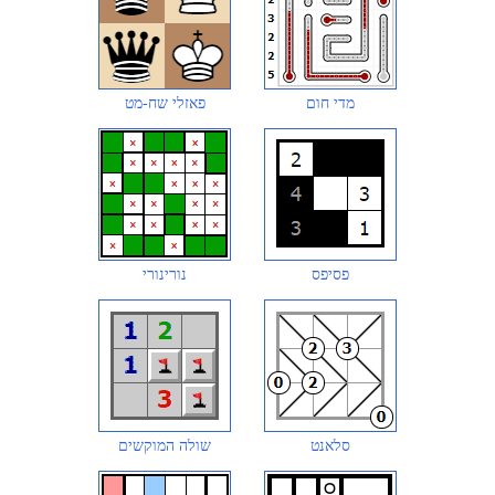
מדי חום
פאזלי שח-מט
פסיפס
נורינורי
סלאנט
שולה המוקשים