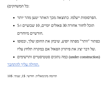
כל המשחקים):
הפרסומות ייעלמו. כתוצאה מכך האתר יטען מהר יותר.
תוכל לחזור אחורה 30 פאזלים יומיים, 10 שבועיים ו-5
חודשיים מיוחדים.
כפתור "וותר" מפתה יופיע, שיבחן את החוסן שלך, ובסופו
של דבר יציג את פיתרון הפאזל אם במקרה תלחץ עליו.
כמה נתונים סטטיסטיים ותרשימים (under construction)
תחילה עליך להתחבר.
תרומה מינימאלית: חודשי: 1$; שנתי: 10$