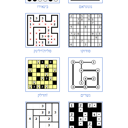
נונוגראם
בינאירו
סודוקו
סלית'רלינק
גשרים
הדלק!