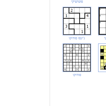
פוטושיקי
י
ג'יגסו סודוקו
סודוקו