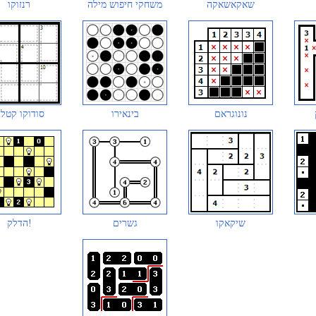
שאקאשאקה
משחקי חיפוש מילה
רנזוקו
נונוגראם
בינאירו
סודוקו קטלנ
שיקאקו
גשרים
הדלק!