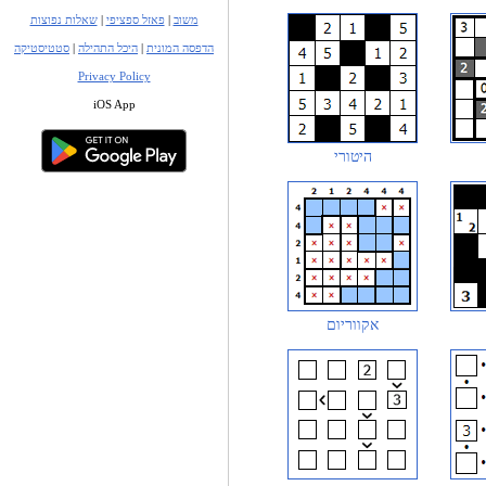
משוב
|
פאזל ספציפי
|
שאלות נפוצות
הדפסה המונית
|
היכל התהילה
|
סטטיסטיקה
Privacy Policy
iOS App
היטורי
אקווריום