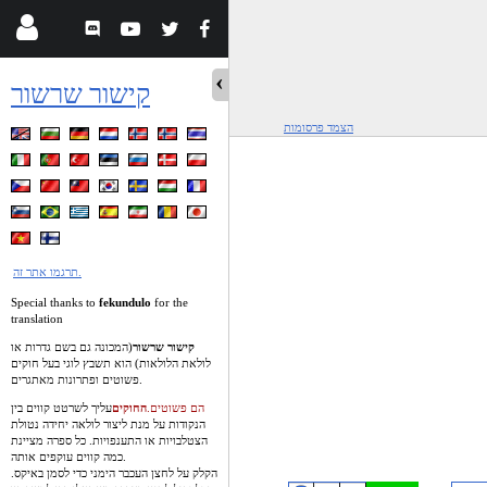
קישור שרשור
הצמד פרסומות
תרגמו אתר זה.
Special thanks to
fekundulo
for the
translation
קישור שרשור
(המכונה גם בשם גדרות
או
לולאת הלולאות) הוא תשבץ לוגי בעל חוקים
פשוטים ופתרונות מאתגרים.
הם פשוטים.
החוקים
עליך לשרטט קווים בין
הנקודות על מנת ליצור לולאה יחידה נטולת
הצטלבויות או התענפויות. כל ספרה מציינת
כמה קווים עוקפים אותה.
הקלק על לחצן העכבר הימני כדי לסמן באיקס.