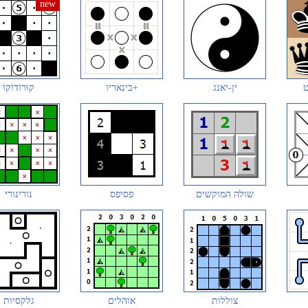
ט
ין-יאנג
בינאריו+
קוּרוֹדוֹקוֹ
שולה המוקשים
פסיפס
נורינורי
צוללות
אוהלים
גלקסיות