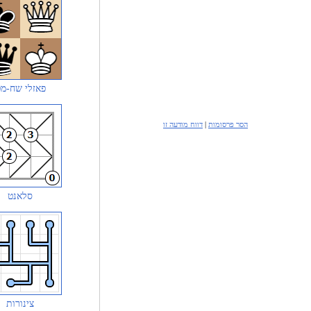
פאזלי שח-מ
הסר פרסומות
|
דווח מודעה זו
סלאנט
צינורות