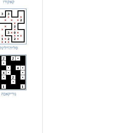
קאקורו
סלית'רלינק
נוריקאבה