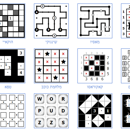
מאסיו
שינגוקי
הוקאיי
קאקוראסו
מלחמת כוכב
טפא